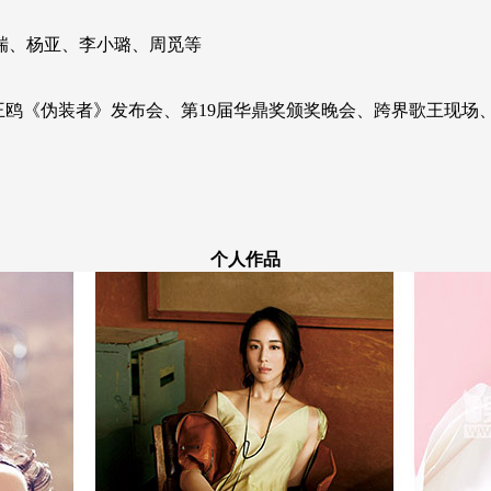
瑞、杨亚、李小璐、周觅等
典、王鸥《伪装者》发布会、第19届华鼎奖颁奖晚会、跨界歌王现
个人作品