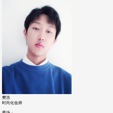
樊浩
时尚化妆师
秀场：