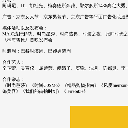
阿玛尼、IT、胡社光、梅赛德斯奔驰、鄂尔多斯1436高定大
广告：京东女人节、京东男装节、京东广告等平面广告化妆造
媒体活动以及发布会：
MA.C流行趋势、时尚星秀、时尚盛典、时装之夜、张帅时光之
《林海雪原》首映发布会。
时装周：巴黎时装周、巴黎男装周
合作艺人：
辛芷蕾、吴宣仪、屈楚萧、阚清子、窦骁、沈月、陈都灵、李一
合作杂志：
《时尚芭莎》《时尚C0SMo》《精品购物指南》《风度men'su
饰美容》《我们的街拍时刻》《 Firebible》