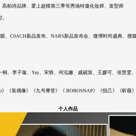
秀、高柏诗品牌、爱上超模第三季等秀场特邀化妆师、发型师
型。
眼、C0ACH新品发布、NARS新品发布会、微博时尚盛典、
桐、李子璇、Yay、宋轶、何泓姗、戚砚笛、王媛可、张慧雯、
no》《装偶像》《九号摩登》《 BOBOSNAP》《悦己》《昕薇》
个人作品