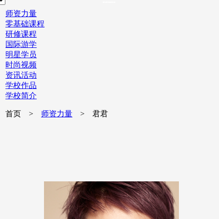
师资力量
零基础课程
研修课程
国际游学
明星学员
时尚视频
资讯活动
学校作品
学校简介
首页 >
师资力量
> 君君